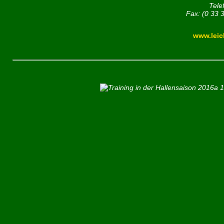
Tele
Fax: (0 33 
www.leic