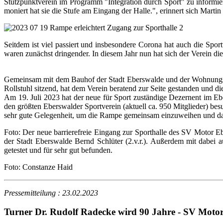
Stützpunktverein im Programm "Integration durch Sport" zu informiere
moniert hat sie die Stufe am Eingang der Halle.", erinnert sich Marti
Seitdem ist viel passiert und insbesondere Corona hat auch die Spor
waren zunächst dringender. In diesem Jahr nun hat sich der Verein d
Gemeinsam mit dem Bauhof der Stadt Eberswalde und der Wohnungsge
Rollstuhl sitzend, hat dem Verein beratend zur Seite gestanden und d
Am 19. Juli 2023 hat der neue für Sport zuständige Dezernent im 
den größten Eberswalder Sportverein (aktuell ca. 950 Mitglieder) bes
sehr gute Gelegenheit, um die Rampe gemeinsam einzuweihen und damit
Foto: Der neue barrierefreie Eingang zur Sporthalle des SV Motor E
der Stadt Eberswalde Bernd Schlüter (2.v.r.). Außerdem mit dabei
getestet und für sehr gut befunden.
Foto: Constanze Haid
Pressemitteilung
: 23.02.2023
Turner Dr. Rudolf Radecke wird 90 Jahre - SV Motor