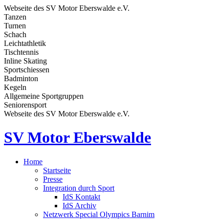
Webseite des SV Motor Eberswalde e.V.
Tanzen
Turnen
Schach
Leichtathletik
Tischtennis
Inline Skating
Sportschiessen
Badminton
Kegeln
Allgemeine Sportgruppen
Seniorensport
Webseite des SV Motor Eberswalde e.V.
SV Motor Eberswalde
Home
Startseite
Presse
Integration durch Sport
IdS Kontakt
IdS Archiv
Netzwerk Special Olympics Barnim