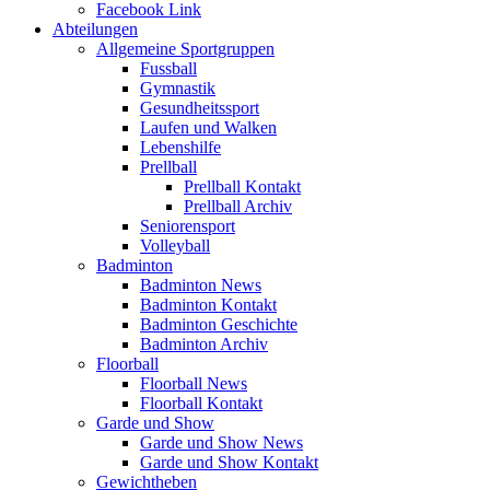
Facebook Link
Abteilungen
Allgemeine Sportgruppen
Fussball
Gymnastik
Gesundheitssport
Laufen und Walken
Lebenshilfe
Prellball
Prellball Kontakt
Prellball Archiv
Seniorensport
Volleyball
Badminton
Badminton News
Badminton Kontakt
Badminton Geschichte
Badminton Archiv
Floorball
Floorball News
Floorball Kontakt
Garde und Show
Garde und Show News
Garde und Show Kontakt
Gewichtheben