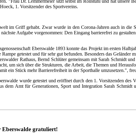
n. "Frau Dr. Lemmermeier sitzt selbst im Rollstuhl und hat unsere Beh
n Hoeck, 1. Vorsitzender des Sportvereins.
twelt im Griff gehabt. Zwar wurde in den Corona-Jahren auch in die S
ie nächste Aufgabe vorgenommen: Den Eingang barrierefrei zu gestalte
nossenschaft Eberswalde 1893 konnte das Projekt im ersten Halbjahr
ie Rampe getestet und für sehr gut befunden. Besonders das Geländer mi
Eberswalder Rathaus, Bernd Schlüter gemeinsam mit Sarah Schmidt und
ucht, um sich über die Strukturen, die Arbeit, die Themen und Herausf
 ein Stück mehr Barrierefreiheit in der Sporthalle umzusetzen.", fre
berswalde wurde getestet und eröffnet durch den 1. Vorsitzenden des
 aus dem Amt für Generationen, Sport und Integration Sarah Schmidt
 Eberswalde gratuliert!