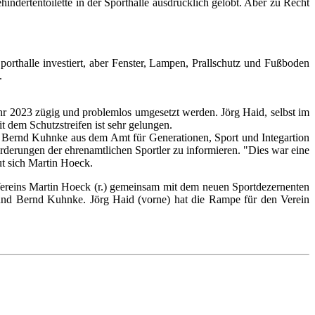
indertentoilette in der Sporthalle ausdrücklich gelobt. Aber zu Recht
porthalle investiert, aber Fenster, Lampen, Prallschutz und Fußboden
n.
 2023 zügig und problemlos umgesetzt werden. Jörg Haid, selbst im
t dem Schutzstreifen ist sehr gelungen.
 Bernd Kuhnke aus dem Amt für Generationen, Sport und Integartion
orderungen der ehrenamtlichen Sportler zu informieren. "Dies war eine
ut sich Martin Hoeck.
 Vereins Martin Hoeck (r.) gemeinsam mit dem neuen Sportdezernenten
 und Bernd Kuhnke. Jörg Haid (vorne) hat die Rampe für den Verein